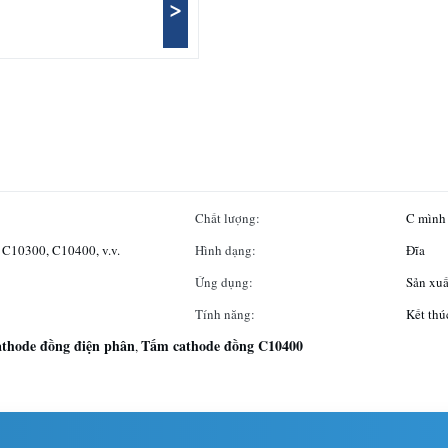
>
Chất lượng:
C mình 
 C10300, C10400, v.v.
Hình dạng:
Đĩa
Ứng dụng:
Sản xu
Tính năng:
Kết thú
thode đồng điện phân
Tấm cathode đồng C10400
,