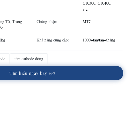
C10300, C10400,
v.v.
ng Tô, Trung
Chứng nhận:
MTC
ốc
0kg
Khả năng cung cấp:
1000+tấn/tấn+tháng
ode
tấm cathode đồng
T
ì
m
h
i
ể
u
n
g
a
y
b
â
y
g
i
ờ