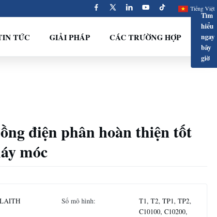
Tiếng Việt
Tìm
hiểu
TIN TỨC
GIẢI PHÁP
CÁC TRƯỜNG HỢP
ngay
bây
giờ
ồng điện phân hoàn thiện tốt
máy móc
LAITH
Số mô hình:
T1, T2, TP1, TP2,
C10100, C10200,