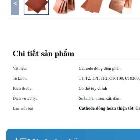
<
Chi tiết sản phẩm
Vật liệu:
Cathode đồng điện phân
Từ khóa:
T1, T2, TP1, TP2, C10100, C10200,
Kích thước:
Có thể tùy chỉnh
Dịch vụ xử lý:
Xoắn, hàn, tròn, cắt, đâm
Cathode đồng hoàn thiện tốt
Ca
Làm nổi bật
,