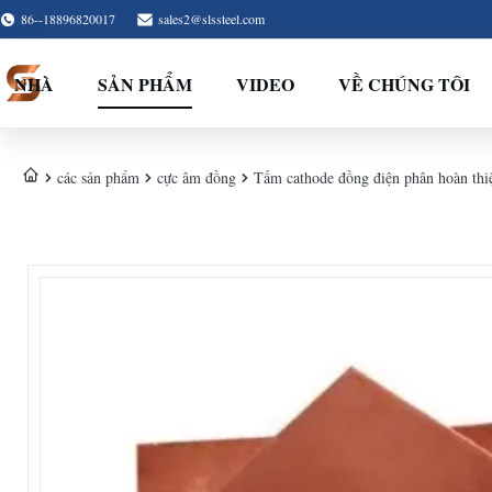
86--18896820017
sales2@slssteel.com
NHÀ
SẢN PHẨM
VIDEO
VỀ CHÚNG TÔI
các sản phẩm
cực âm đồng
Tấm cathode đồng điện phân hoàn thi