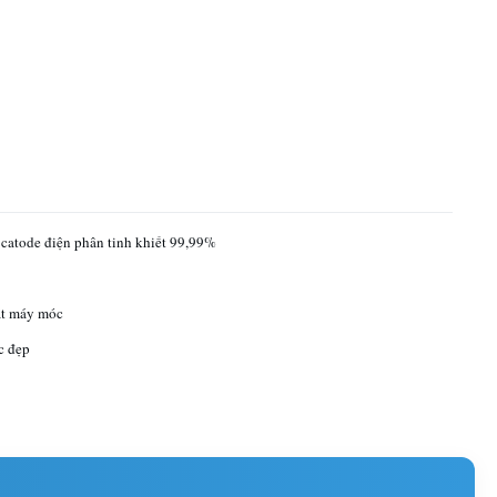
catode điện phân tinh khiết 99,99%
ất máy móc
c đẹp