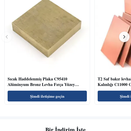
Sıcak Haddelenmiş Plaka C95410
T2 Saf bakır lev
Alüminyum Bronz Levha Fırça Yüzey
Kalınlığı C11000 C
Dekorasyon Sanayi
Şimdi iletişime geçin
Şimdi 
Bir İndirim İste