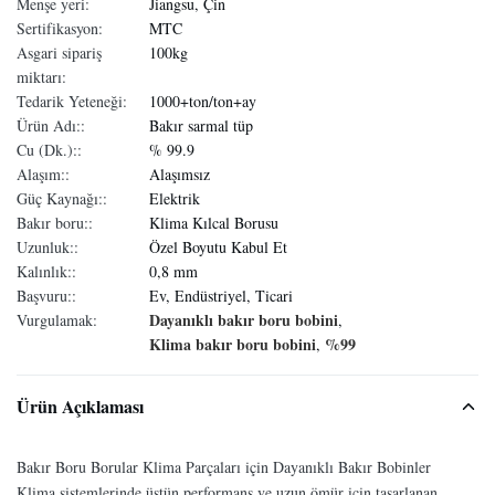
Menşe yeri:
Jiangsu, Çin
Sertifikasyon:
MTC
Asgari sipariş
100kg
miktarı:
Tedarik Yeteneği:
1000+ton/ton+ay
Ürün Adı::
Bakır sarmal tüp
Cu (Dk.)::
% 99.9
Alaşım::
Alaşımsız
Güç Kaynağı::
Elektrik
Bakır boru::
Klima Kılcal Borusu
Uzunluk::
Özel Boyutu Kabul Et
Kalınlık::
0,8 mm
Başvuru::
Ev, Endüstriyel, Ticari
Dayanıklı bakır boru bobini
Vurgulamak:
,
Klima bakır boru bobini
%99
,
Ürün Açıklaması
Bakır Boru Borular Klima Parçaları için Dayanıklı Bakır Bobinler
Klima sistemlerinde üstün performans ve uzun ömür için tasarlanan