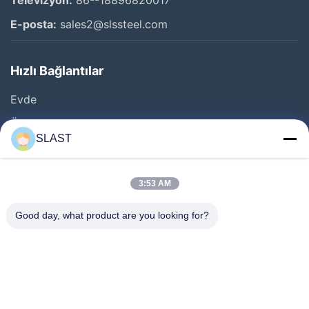
E-posta:
sales2@slssteel.com
Hızlı Bağlantılar
Evde
Ürün
SLAST
Videolar
Hakkımızda
3:53 AM
Fabrika Turu
Good day, what product are you looking for?
Kalite Kontrol
Bizimle İletişim
Teklif Alın
Haberler