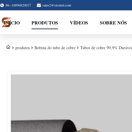
86--18896820017
sales2@slssteel.com
INÍCIO
PRODUTOS
VÍDEOS
SOBRE NÓS
produtos
Bobina do tubo de cobre
Tubos de cobre 99,9% Durávei