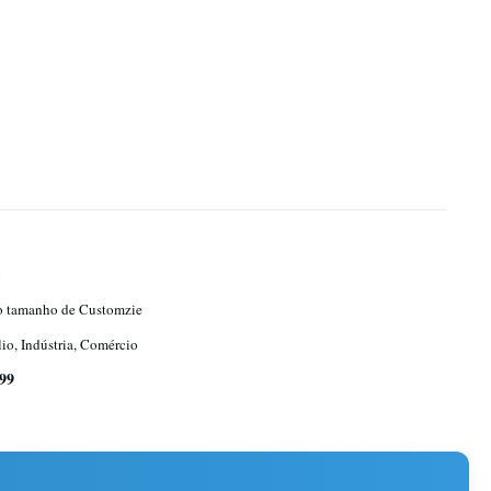
o
o tamanho de Customzie
io, Indústria, Comércio
 99