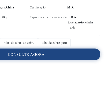
ngsu,China
Certificação:
MTC
100kg
Capacidade de fornecimento:
1000+
toneladas/toneladas
+mês
rolos de tubos de cobre
tubo de cobre puro
C
O
N
S
U
L
T
E
A
G
O
R
A