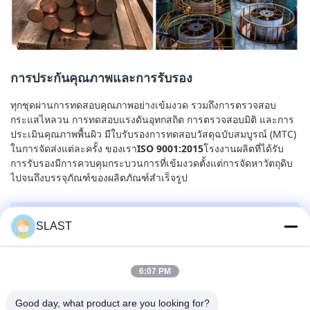
การประกันคุณภาพและการรับรอง
ทุกชุดผ่านการทดสอบคุณภาพอย่างเข้มงวด รวมถึงการตรวจสอบ
กระแสไหลวน การทดสอบแรงดันอุทกสถิต การตรวจสอบมิติ และการ
ประเมินคุณภาพพื้นผิว มีใบรับรองการทดสอบวัสดุฉบับสมบูรณ์ (MTC)
ในการจัดส่งแต่ละครั้ง ของเรา
ISO 9001:2015
โรงงานผลิตที่ได้รับ
การรับรองมีการควบคุมกระบวนการที่เข้มงวดตั้งแต่การจัดหาวัตถุดิบ
ไปจนถึงบรรจุภัณฑ์ของผลิตภัณฑ์สำเร็จรูป
SLAST
รับใบเสนอราคาที่คุณกำหนดเอง
ส่งข้อมูลจำเพาะของคุณมาให้เราเพื่อรับใบเสนอราคาที่
6:07 PM
ออกแบบโดยเฉพาะ เราจัดหาบริการตัดตามความยาว บรรจุ
ภัณฑ์แบบกำหนดเอง และตัวเลือกการจัดส่งด่วน ราคาโรงงาน
Good day, what product are you looking for?