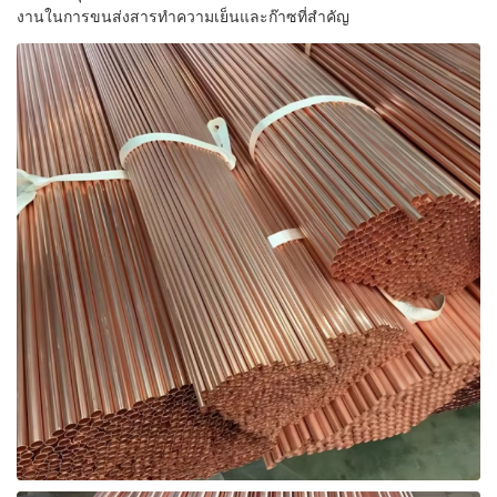
งานในการขนส่งสารทำความเย็นและก๊าซที่สำคัญ