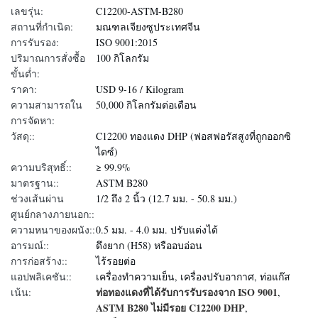
เลขรุ่น:
C12200-ASTM-B280
สถานที่กำเนิด:
มณฑลเจียงซูประเทศจีน
การรับรอง:
ISO 9001:2015
ปริมาณการสั่งซื้อ
100 กิโลกรัม
ขั้นต่ำ:
ราคา:
USD 9-16 / Kilogram
ความสามารถใน
50,000 กิโลกรัมต่อเดือน
การจัดหา:
วัสดุ::
C12200 ทองแดง DHP (ฟอสฟอรัสสูงที่ถูกออกซิ
ไดซ์)
ความบริสุทธิ์::
≥ 99.9%
มาตรฐาน::
ASTM B280
ช่วงเส้นผ่าน
1/2 ถึง 2 นิ้ว (12.7 มม. - 50.8 มม.)
ศูนย์กลางภายนอก::
ความหนาของผนัง::
0.5 มม. - 4.0 มม. ปรับแต่งได้
อารมณ์::
ดึงยาก (H58) หรืออบอ่อน
การก่อสร้าง::
ไร้รอยต่อ
แอปพลิเคชัน::
เครื่องทำความเย็น, เครื่องปรับอากาศ, ท่อแก๊ส
ท่อทองแดงที่ได้รับการรับรองจาก ISO 9001
เน้น:
,
ASTM B280 ไม่มีรอย C12200 DHP
,