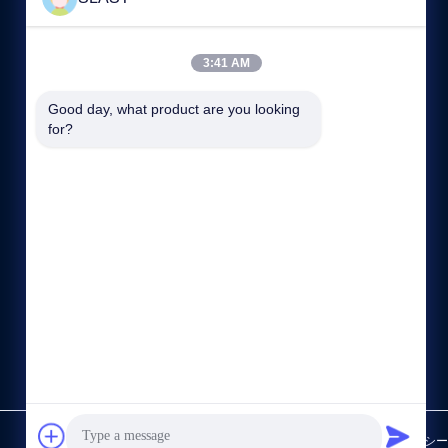
連絡 ください
3:41 AM
86--18896820017
Good day, what product are you looking 
09:00-17:30
for?
sales2@slssteel.com
無錫市錫山區東亭北路国坤センター
プライバシーポリシー