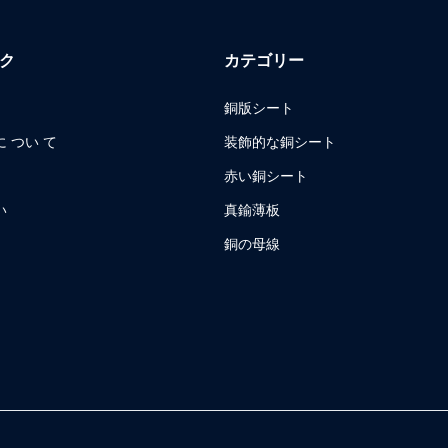
ク
カテゴリー
銅版シート
 つい て
装飾的な銅シート
赤い銅シート
い
真鍮薄板
銅の母線