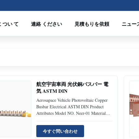
 つい て
連絡 ください
見積もりを依頼
ニュー
航空宇宙車両 光伏銅バスバー 電
気 ASTM DIN
Aerosapace Vehicle Photovoltaic Copper
Busbar Electrical ASTM DIN Product
Attributes Model NO. Neer-01 Material
Copper Size Customized Processing
Service Stamping, bending, precision
今すぐ問い合わせ
leveling, wire drawing, CNC, wire cutting,