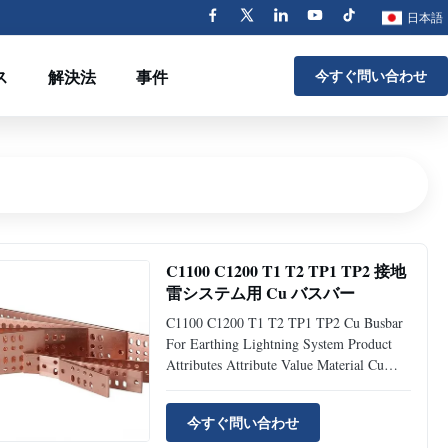
日本語
ス
解決法
事件
今すぐ問い合わせ
C1100 C1200 T1 T2 TP1 TP2 接地
雷システム用 Cu バスバー
C1100 C1200 T1 T2 TP1 TP2 Cu Busbar
For Earthing Lightning System Product
Attributes Attribute Value Material Cu
Busbar Feature Long Lasting Grade T1,
T2, TP1, TP2, C1100, C1200, Etc
今すぐ問い合わせ
Processing Service Bending, Welding,