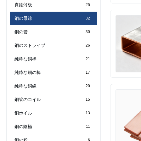
真鍮薄板
25
銅の母線
32
銅の管
30
銅のストライプ
26
純粋な銅棒
21
純粋な銅の棒
17
純粋な銅線
20
銅管のコイル
15
銅ホイル
13
銅の陰極
11
銅の粉
6