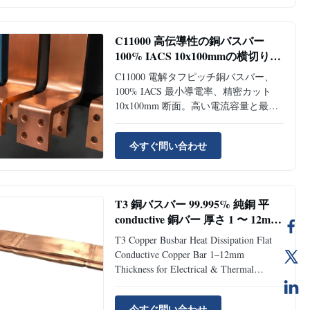
Decoiling, Cutting, Punching Application
Earthing / Lightning System Standard ...
C11000 高伝導性の銅バスバー
100% IACS 10x100mmの横切りに
電力を配送する
C11000 電解タフピッチ銅バスバー、
100% IACS 最小導電率、精密カット
10x100mm 断面。高い電流容量と最小
限の抵抗損失を必要とする低電圧およ
び中電圧の開閉装置配電システムに最
今すぐ問い合わせ
適です。
T3 銅バスバー 99.995% 純銅 平
conductive 銅バー 厚さ 1 〜 12mm
熱分散
T3 Copper Busbar Heat Dissipation Flat
Conductive Copper Bar 1–12mm
Thickness for Electrical & Thermal
Management Applications Product
Overview T3 Copper Busbar is a high-
今すぐ問い合わせ