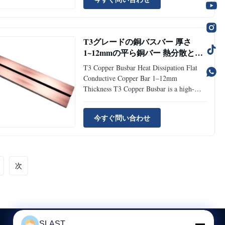
conductivity flat copper bar designed for
heat dissipation and electrical conduction
applications. Manufactured from high-
purity ...
T3グレードの銅バスバー 厚さ
1~12mmの平ら銅バー 熱分散と電
気用途用
T3 Copper Busbar Heat Dissipation Flat
Conductive Copper Bar 1–12mm
Thickness T3 Copper Busbar is a high-
conductivity flat copper bar designed for
heat dissipation and electrical conduction
今すぐ問い合わせ
applications. Manufactured from high-
purity copper material, it provides
excellent thermal transfer performanc...
次
SLAST