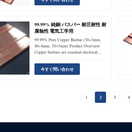
制御パネル、電気エンクロージャに最
適です。
99.99% 純銅 バスバー 耐圧耐性 耐
腐蝕性 電気工学用
99.99% Pure Copper Busbar (30×3mm,
40×4mm, 50×5mm) Product Overview
Copper busbars are essential electrical
conductors used in power transmission and
distribution systems. Manufactured from
今すぐ問い合わせ
high-purity copper (99.9%-99.99%), these
busbars provide excellent electrical
conductivity, superior ...
2
1
3
4