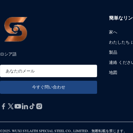
簡単なリン
家へ
わたしたち に
製品
ロシア語
連絡 くださ
地図
©2025- WUXI SYLAITH SPECIAL STEEL CO., LIMITED. . 無断転載を禁じます。