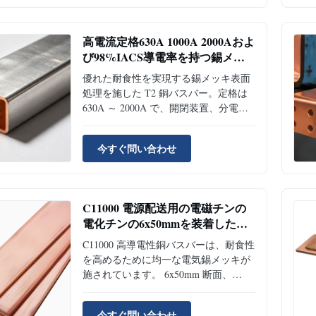
precision die, EDM, die process
Application Aerosapace, Electrical
Vehicle...
高電流定格630A 1000A 2000Aおよ
び98%IACS導電率を持つ錫メッ
キ表面のT2銅バスバー
優れた耐食性を実現する錫メッキ表面
処理を施した T2 銅バスバー。定格は
630A ～ 2000A で、開閉装置、分電
盤、配電システムに最適です。
今すぐ問い合わせ
C11000 電源配送用の電磁チンの
電化チンの6x50mmを装着した高
伝導性の銅バスバー100%IACS
C11000 高導電性銅バスバーは、耐食性
を高めるために均一な電気錫メッキが
施されています。 6x50mm 断面、
100%+ IACS 導電率。湿気や腐食性の
環境にさらされる配電キャビネット、
今すぐ問い合わせ