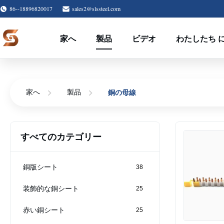
86--18896820017
sales2@slssteel.com
家へ
製品
ビデオ
わたしたち に
銅の母線
家へ
製品
すべてのカテゴリー
銅版シート
38
装飾的な銅シート
25
赤い銅シート
25