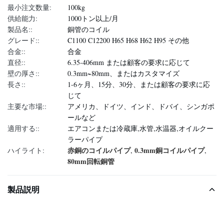
最小注文数量:
100kg
供給能力:
1000トン以上/月
製品名::
銅管のコイル
グレード::
C1100 C12200 H65 H68 H62 H95 その他
合金::
合金
直径::
6.35-406mm または顧客の要求に応じて
壁の厚さ::
0.3mm~80mm、またはカスタマイズ
長さ::
1-6ヶ月、15分、30分、または顧客の要求に応
じて
主要な市場::
アメリカ、ドイツ、インド、ドバイ、シンガポ
ールなど
適用する::
エアコンまたは冷蔵庫,水管,水温器,オイルクー
ラーパイプ
赤銅のコイルパイプ
0.3mm銅コイルパイプ
ハイライト:
,
,
80mm回転銅管
製品説明