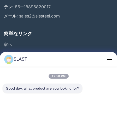
テレ:
86--18896820017
メール:
sales2@slssteel.com
簡単なリンク
家へ
製品
SLAST
ビデオ
わたしたち に つい て
12:58 PM
工場 ツアー
Good day, what product are you looking for?
品質管理
連絡 ください
見積もりを依頼