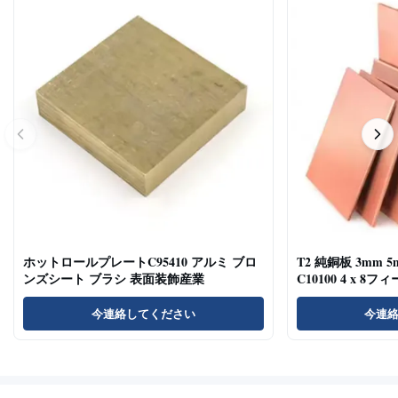
ホットロールプレートC95410 アルミ ブロ
T2 純銅板 3mm 5m
ンズシート ブラシ 表面装飾産業
C10100 4 x 8フ
今連絡してください
今連