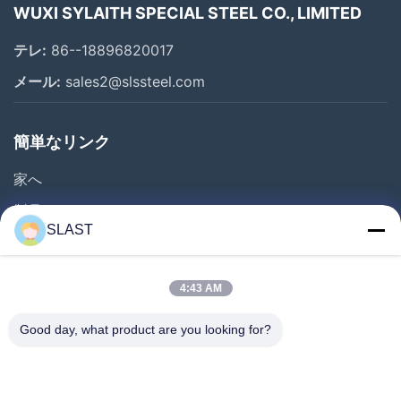
WUXI SYLAITH SPECIAL STEEL CO., LIMITED
テレ:
86--18896820017
メール:
sales2@slssteel.com
簡単なリンク
家へ
製品
SLAST
ビデオ
わたしたち に つい て
4:43 AM
工場 ツアー
Good day, what product are you looking for?
品質管理
連絡 ください
見積もりを依頼