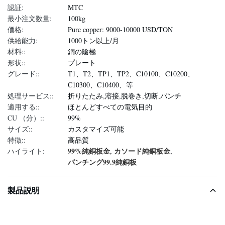
認証:
MTC
最小注文数量:
100kg
価格:
Pure copper: 9000-10000 USD/TON
供給能力:
1000トン以上/月
材料::
銅の陰極
形状::
プレート
グレード::
T1、T2、TP1、TP2、C10100、C10200、
C10300、C10400、等
処理サービス::
折りたたみ,溶接,脱巻き,切断,パンチ
適用する::
ほとんどすべての電気目的
CU （分）::
99%
サイズ::
カスタマイズ可能
特徴::
高品質
99%純銅板金
カソード純銅板金
ハイライト:
,
,
パンチング99.9純銅板
製品説明