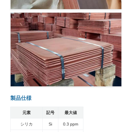
製品仕様
元素
記号
最大値
シリカ
Si
0.3 ppm