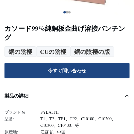
カソード99%純銅板金曲げ溶接パンチン
グ
銅の陰極
CUの陰極
銅の陰極の版
今すぐ問い合わせ
製品の詳細
ブランド名:
SYLAITH
型番:
T1、T2、TP1、TP2、C10100、C10200、
C10300、C10400、等
原産地:
江蘇省、中国