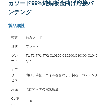
カソード99%純銅板金曲げ溶接パ
ンチング
製品属性
材質
銅カソード
形状
プレート
グレ
T1,T2,TP1,TP2,C10100,C10200,C10300,C10400
ード
など
加工
サー
曲げ、溶接、コイル巻き戻し、切断、パンチング
ビス
用途
ほぼすべての電気用途
Cu(最
99%
小)