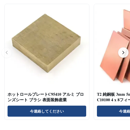
ホットロールプレートC95410 アルミ ブロ
T2 純銅板 3mm 5m
ンズシート ブラシ 表面装飾産業
C10100 4 x 8フ
今連絡してください
今連