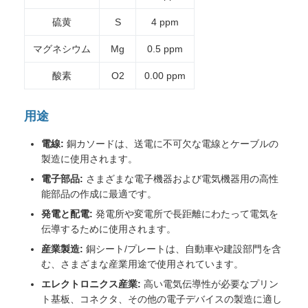
硫黄
S
4 ppm
マグネシウム
Mg
0.5 ppm
酸素
O2
0.00 ppm
用途
電線:
銅カソードは、送電に不可欠な電線とケーブルの
製造に使用されます。
電子部品:
さまざまな電子機器および電気機器用の高性
能部品の作成に最適です。
発電と配電:
発電所や変電所で長距離にわたって電気を
伝導するために使用されます。
産業製造:
銅シート/プレートは、自動車や建設部門を含
む、さまざまな産業用途で使用されています。
エレクトロニクス産業:
高い電気伝導性が必要なプリン
ト基板、コネクタ、その他の電子デバイスの製造に適し