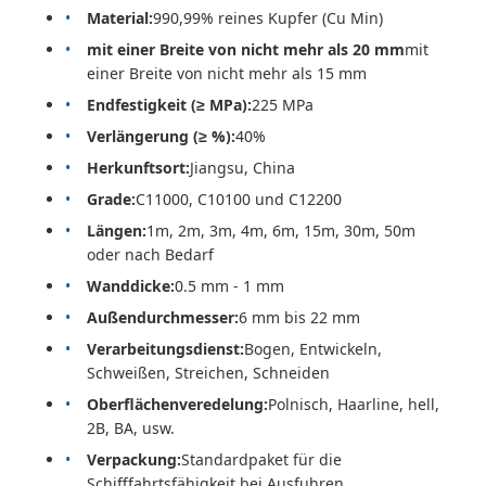
Material:
990,99% reines Kupfer (Cu Min)
mit einer Breite von nicht mehr als 20 mm
mit
einer Breite von nicht mehr als 15 mm
Endfestigkeit (≥ MPa):
225 MPa
Verlängerung (≥ %):
40%
Herkunftsort:
Jiangsu, China
Grade:
C11000, C10100 und C12200
Längen:
1m, 2m, 3m, 4m, 6m, 15m, 30m, 50m
oder nach Bedarf
Wanddicke:
0.5 mm - 1 mm
Außendurchmesser:
6 mm bis 22 mm
Verarbeitungsdienst:
Bogen, Entwickeln,
Schweißen, Streichen, Schneiden
Oberflächenveredelung:
Polnisch, Haarline, hell,
2B, BA, usw.
Verpackung:
Standardpaket für die
Schifffahrtsfähigkeit bei Ausfuhren