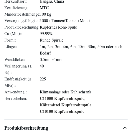
Herkunftsort:
Jiangsu, China
Zertifizierung:
MTC
Mindestbestellmenge:
100 kg
Versorgungsfähigkeit:
1000+ Tonnen/Tonnen+Monat
Produktbezeichnung::
Kupfernes Rohr-Spule
Cu (Min)::
99.99%
Form::
Runde Spirale
Länge::
1m, 2m, 3m, 4m, 6m, 15m, 30m, 50m oder nach
Bedarf
Wanddicke::
0.5mm~1mm
Verlängerung (≥
40
%)::
Endfestigkeit (≥
225
MPa)::
Anwendung::
Klimaanlage oder Kühlschrank
C11000 Kupferrohrspule
Hervorheben:
,
Kältemittel Kupferrohrspule
,
C10100 Kupferrohrspule
Produktbeschreibung