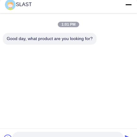
SLAST
Anfrage Nachricht
*
1:01 PM
Good day, what product are you looking for?
Dateien anhängen
Wählen Sie Dateien aus
Sie können bis zu 5 Dateien hochladen und jede Datei maximal 10M groß.
Einreichen