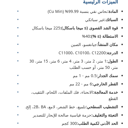
الميزات الرئيسية
المادة:
نحاس نقي بنسبة 99.99% (Cu Min)
السبائك:
غير سبائكي
قوة الشد القصوى (≥ ميجا باسكال):
225 ميجا باسكال
الاستطالة (≥ %):
40%
مكان المنشأ:
جيانغسو، الصين
الدرجة:
C11000، C10100، C12200
الطول:
1 متر، 2 متر، 3 متر، 4 متر، 6 متر، 15 متر، 30
متر، 50 متر، أو حسب الطلب
سمك الجدار:
0.5 مم - 1 مم
القطر الخارجي:
6 مم - 22 مم
خدمة المعالجة:
الانحناء، فك الملفات، اللحام، التثقيب،
القطع
التشطيب السطحي:
تلميع، خط الشعر، لامع، 2B، BA، إلخ.
التعبئة والتغليف:
حزمة قياسية صالحة للإبحار للتصدير
الحد الأدنى لكمية الطلب:
300 كجم