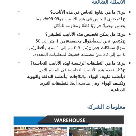
الأسئلة الشائعة
س1: ما هي نقاوة النحاس في هذه الأنابيب؟
ج1:
محتوى النحاس في هذه الأنابيب هو
99.99%
، مما
يضمن توصيلًا حراريًا فائقًا ومقاومة للتآكل.
س2: هل يمكن تخصيص هذه الأنابيب لتطبيقي؟
ج2:
نعم، نحن نقدم
أطوال مخصصة
(من 1 متر إلى 50
مترًا)،
سماكات جدران
(من 0.5 مم إلى 1 مم)، و
أقطار
(من
6 مم إلى 22 مم) مصممة خصيصًا لمتطلباتك المحددة.
س3: ما هي التطبيقات الرئيسية لهذه الأنابيب النحاسية؟
ج3:
تُستخدم هذه الأنابيب النحاسية في المقام الأول
في
أنظمة تكييف الهواء
، و
الثلاجات
، و
أنظمة التدفئة والتهوية
وتكييف الهواء
. وهي مناسبة أيضًا لـ
تطبيقات التبريد
الصناعية
.
معلومات الشركة