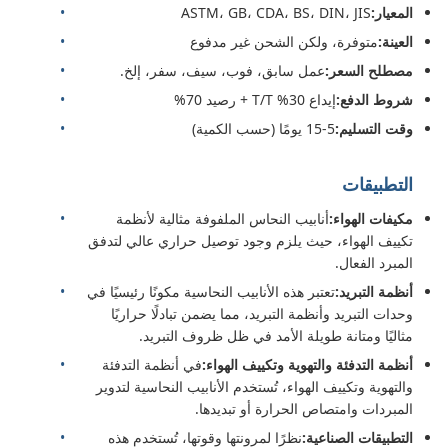
المعيار:
ASTM، GB، CDA، BS، DIN، JIS
العينة:
متوفرة، ولكن الشحن غير مدفوع
مصطلح السعر:
عمل سابق، فوب، سيف، سفر، إلخ.
شروط الدفع:
إيداع 30% T/T + رصيد 70%
وقت التسليم:
5-15 يومًا (حسب الكمية)
التطبيقات
مكيفات الهواء:
أنابيب النحاس الملفوفة مثالية لأنظمة
تكييف الهواء، حيث يلزم وجود توصيل حراري عالي لتدفق
المبرد الفعال.
أنظمة التبريد:
تعتبر هذه الأنابيب النحاسية مكونًا رئيسيًا في
وحدات التبريد وأنظمة التبريد، مما يضمن تبادلًا حراريًا
مثاليًا ومتانة طويلة الأمد في ظل ظروف التبريد.
أنظمة التدفئة والتهوية وتكييف الهواء:
في أنظمة التدفئة
والتهوية وتكييف الهواء، تُستخدم الأنابيب النحاسية لتدوير
المبردات وامتصاص الحرارة أو تبديدها.
التطبيقات الصناعية:
نظرًا لمرونتها وقوتها، تُستخدم هذه