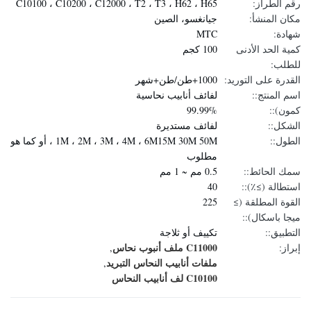
رقم الطراز:
C10100 ، C10200 ، C12000 ، T2 ، T3 ، H62 ، H65
مكان المنشأ:
جيانغسو، الصين
شهادة:
MTC
كمية الحد الأدنى
100 كجم
للطلب:
القدرة على التوريد:
1000+طن/طن+شهر
اسم المنتج::
لفائف أنابيب نحاسية
كمون)::
99.99%
الشكل::
لفائف مستديرة
الطول::
1M ، 2M ، 3M ، 4M ، 6M15M 30M 50M ، أو كما هو
مطلوب
سمك الحائط::
0.5 مم ~ 1 مم
استطالة (≥٪)::
40
القوة المطلقة (≥
225
ميجا باسكال)::
التطبيق::
تكييف أو ثلاجة
C11000 ملف أنبوب نحاس
إبراز:
,
ملفات أنابيب النحاس التبريد
,
C10100 لف أنابيب النحاس