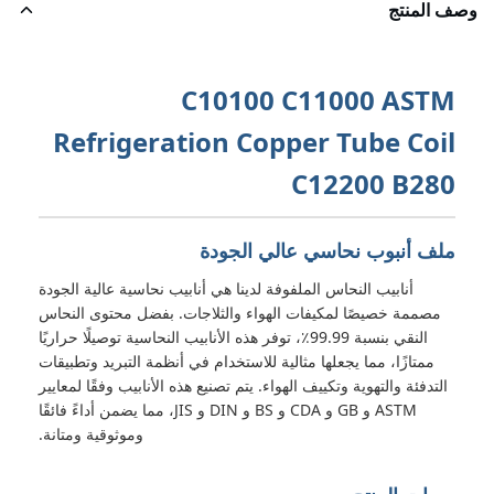
وصف المنتج
C10100 C11000 ASTM
Refrigeration Copper Tube Coil
C12200 B280
ملف أنبوب نحاسي عالي الجودة
أنابيب النحاس الملفوفة لدينا هي أنابيب نحاسية عالية الجودة
مصممة خصيصًا لمكيفات الهواء والثلاجات. بفضل محتوى النحاس
النقي بنسبة 99.99٪، توفر هذه الأنابيب النحاسية توصيلًا حراريًا
ممتازًا، مما يجعلها مثالية للاستخدام في أنظمة التبريد وتطبيقات
التدفئة والتهوية وتكييف الهواء. يتم تصنيع هذه الأنابيب وفقًا لمعايير
ASTM و GB و CDA و BS و DIN و JIS، مما يضمن أداءً فائقًا
وموثوقية ومتانة.