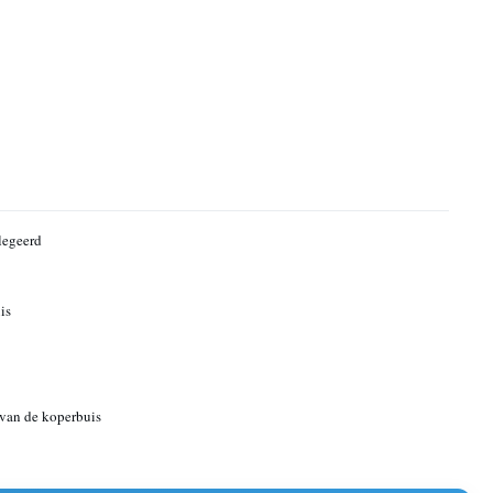
legeerd
is
van de koperbuis