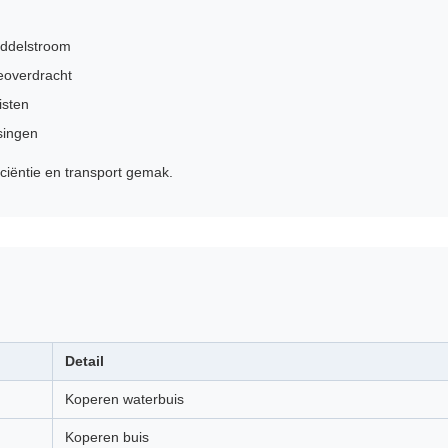
iddelstroom
eoverdracht
isten
ssingen
iciëntie en transport gemak.
Detail
Koperen waterbuis
Koperen buis