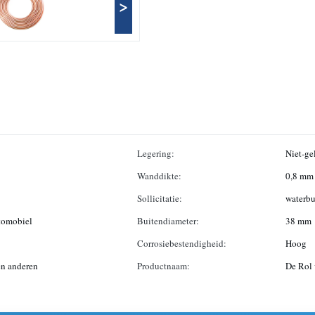
>
Legering:
Niet-ge
Wanddikte:
0,8 mm
Sollicitatie:
waterbu
tomobiel
Buitendiameter:
38 mm
Corrosiebestendigheid:
Hoog
n anderen
Productnaam:
De Rol 