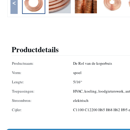
<
Productdetails
Productnaam:
De Rol van de koperbuis
Vorm:
spoel
Lengte:
5/16“
Toepassingen:
HVAC, koeling, loodgieterswerk, au
Stroombron:
elektrisch
Cijfer:
C1100 C12200 H65 H68 H62 H95 e