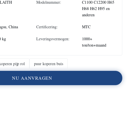
LAITH
Modelnummer:
C1100 C12200 H65
H68 H62 H95 en
anderen
ngsu, China
Certificering:
MTC
0 kg
Leveringsvermogen:
1000+
ton/ton+maand
koperen pijp rol
puur koperen buis
N
U
A
A
N
V
R
A
G
E
N