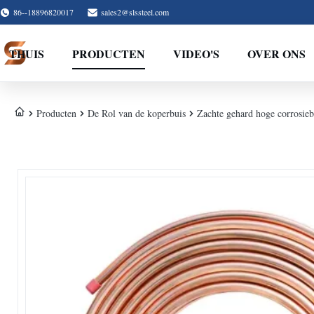
86--18896820017
sales2@slssteel.com
THUIS
PRODUCTEN
VIDEO'S
OVER ONS
Producten
De Rol van de koperbuis
Zachte gehard hoge corrosie