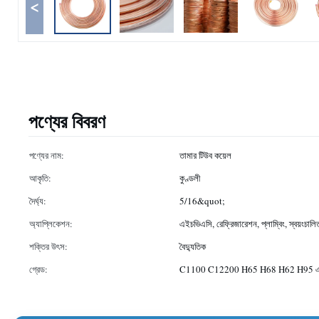
<
পণ্যের বিবরণ
পণ্যের নাম:
তামার টিউব কয়েল
আকৃতি:
কুণ্ডলী
দৈর্ঘ্য:
5/16&quot;
অ্যাপ্লিকেশন:
এইচভিএসি, রেফ্রিজারেশন, প্লাম্বিং, স্বয়ংচালি
শক্তির উৎস:
বৈদ্যুতিক
গ্রেড:
C1100 C12200 H65 H68 H62 H95 এবং