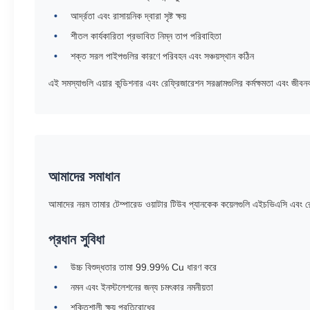
আর্দ্রতা এবং রাসায়নিক দ্বারা সৃষ্ট ক্ষয়
শীতল কার্যকারিতা প্রভাবিত নিম্ন তাপ পরিবাহিতা
শক্ত সরল পাইপগুলির কারণে পরিবহন এবং সঞ্চয়স্থান কঠিন
এই সমস্যাগুলি এয়ার কন্ডিশনার এবং রেফ্রিজারেশন সরঞ্জামগুলির কর্মক্ষমতা এবং জী
আমাদের সমাধান
আমাদের নরম তামার টেম্পারেড ওয়াটার টিউব প্যানকেক কয়েলগুলি এইচভিএসি এবং রে
প্রধান সুবিধা
উচ্চ বিশুদ্ধতার তামা 99.99% Cu ধারণ করে
নমন এবং ইনস্টলেশনের জন্য চমৎকার নমনীয়তা
শক্তিশালী ক্ষয় প্রতিরোধের