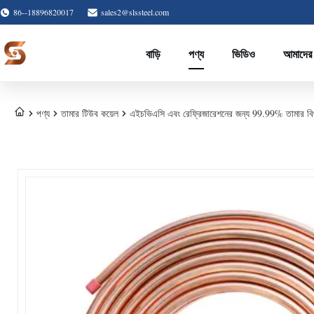
86--18896820017
sales2@slssteel.com
বাড়ি
পণ্য
ভিডিও
আমাদের 
পণ্য
তামার টিউব কয়েল
এইচভিএসি এবং রেফ্রিজারেশনের জন্য 99.99% তামার বিশু