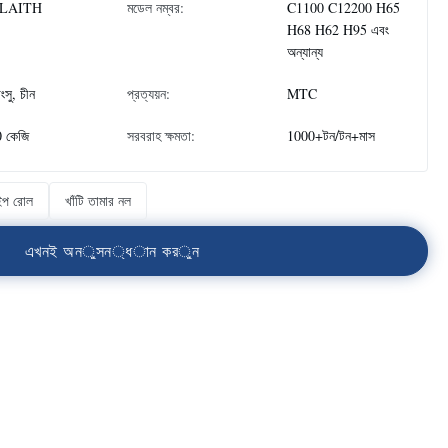
LAITH
মডেল নম্বর:
C1100 C12200 H65
H68 H62 H95 এবং
অন্যান্য
াংসু, চীন
প্রত্যয়ন:
MTC
 কেজি
সরবরাহ ক্ষমতা:
1000+টন/টন+মাস
ইপ রোল
খাঁটি তামার নল
এ
খ
ন
ই
অ
ন
ু
স
ন
্
ধ
া
ন
ক
র
ু
ন