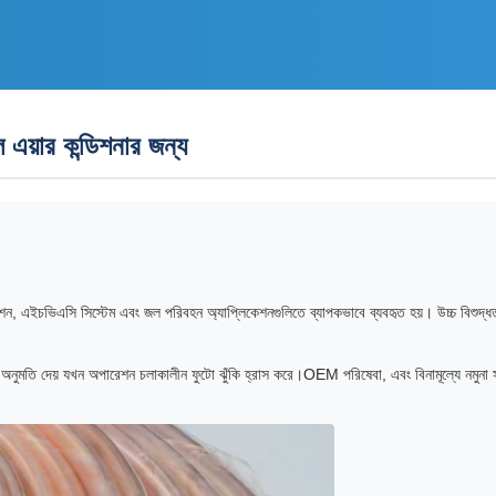
 এয়ার কন্ডিশনার জন্য
রেশন, এইচভিএসি সিস্টেম এবং জল পরিবহন অ্যাপ্লিকেশনগুলিতে ব্যাপকভাবে ব্যবহৃত হয়। উচ্চ বিশুদ্
 অনুমতি দেয় যখন অপারেশন চলাকালীন ফুটো ঝুঁকি হ্রাস করে।OEM পরিষেবা, এবং বিনামূল্যে নমুনা স