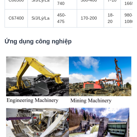
740
1665
450-
18-
980-
C67400
S/J/Lý/La
170-200
475
20
1080
Ứng dụng công nghiệp