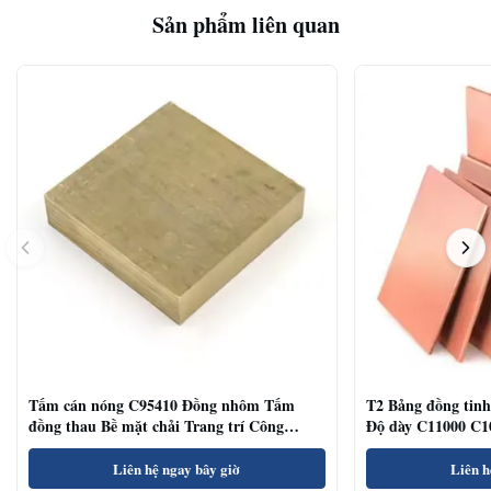
Sản phẩm liên quan
Tấm cán nóng C95410 Đồng nhôm Tấm
T2 Bảng đồng ti
đồng thau Bề mặt chải Trang trí Công
Độ dày C11000 C10
nghiệp
Liên hệ ngay bây giờ
Liên h