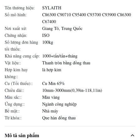
Tên thương hiệu:
SYLAITH
Số mô hình:
C86300 C90710 C95400 C93700 C93900 C86300
C67400
Nơi xuất xứ:
Giang Tô, Trung Quốc
Chứng nhận:
ISO
Số lượng đơn hàng
100kg
tối thiểu:
Khả năng cung cấp:
1000+tấn/tấn+tháng
Vật liệu::
Thanh tròn bằng đồng thau
Hợp kim hay
là hợp kim
không::
Cu (Tối thiểu)::
Cu Min 65%
Chiều dài::
10mm-3000mm(0,39in-118,11in)
Màu sắc::
Màu vàng
Ứng dụng::
Ngành công nghiệp
Bề mặt::
Nhà máy
Từ khóa::
Que hàn đồng thau
Mô tả sản phẩm