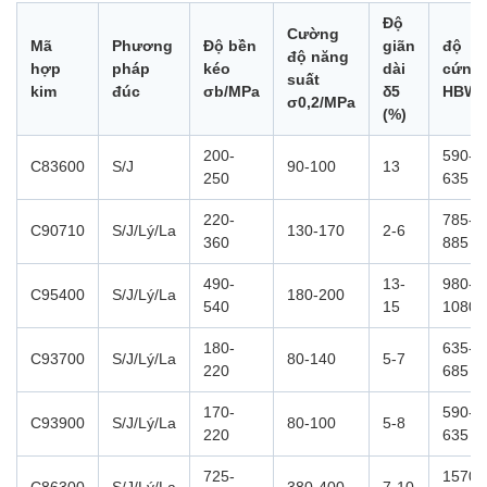
Độ
Cường
Mã
Phương
Độ bền
giãn
độ
độ năng
hợp
pháp
kéo
dài
cứng
suất
kim
đúc
σb/MPa
δ5
HBW
σ0,2/MPa
(%)
200-
590-
C83600
S/J
90-100
13
250
635
220-
785-
C90710
S/J/Lý/La
130-170
2-6
360
885
490-
13-
980-
C95400
S/J/Lý/La
180-200
540
15
1080
180-
635-
C93700
S/J/Lý/La
80-140
5-7
220
685
170-
590-
C93900
S/J/Lý/La
80-100
5-8
220
635
725-
1570-
C86300
S/J/Lý/La
380-400
7-10