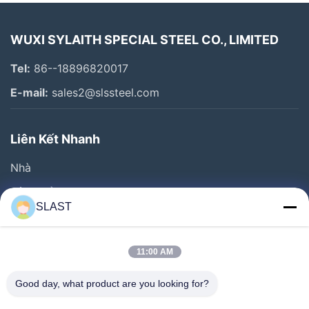
WUXI SYLAITH SPECIAL STEEL CO., LIMITED
Tel:
86--18896820017
E-mail:
sales2@slssteel.com
Liên Kết Nhanh
Nhà
Sản Phẩm
SLAST
Video
Về Chúng Tôi
11:00 AM
Chuyến Tham Quan Nhà Máy
Good day, what product are you looking for?
Kiểm Soát Chất Lượng