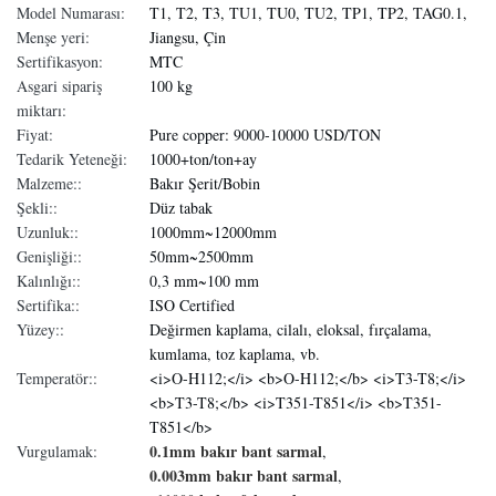
Model Numarası:
T1, T2, T3, TU1, TU0, TU2, TP1, TP2, TAG0.1,
Menşe yeri:
Jiangsu, Çin
Sertifikasyon:
MTC
Asgari sipariş
100 kg
miktarı:
Fiyat:
Pure copper: 9000-10000 USD/TON
Tedarik Yeteneği:
1000+ton/ton+ay
Malzeme::
Bakır Şerit/Bobin
Şekli::
Düz tabak
Uzunluk::
1000mm~12000mm
Genişliği::
50mm~2500mm
Kalınlığı::
0,3 mm~100 mm
Sertifika::
ISO Certified
Yüzey::
Değirmen kaplama, cilalı, eloksal, fırçalama,
kumlama, toz kaplama, vb.
Temperatör::
<i>O-H112;</i> <b>O-H112;</b> <i>T3-T8;</i>
<b>T3-T8;</b> <i>T351-T851</i> <b>T351-
T851</b>
0.1mm bakır bant sarmal
Vurgulamak:
,
0.003mm bakır bant sarmal
,