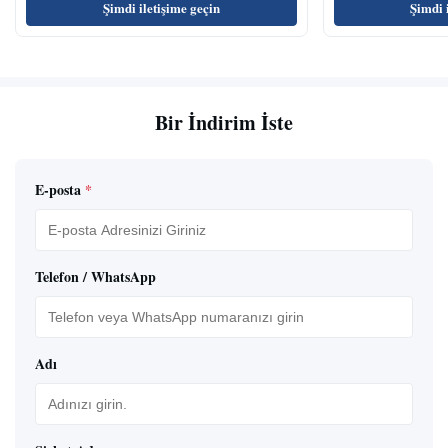
Şimdi iletişime geçin
Şimdi 
Bir İndirim İste
E-posta
*
Telefon / WhatsApp
Adı