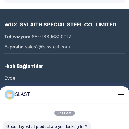
WUXI SYLAITH SPECIAL STEEL CO., LIMITED
Televizyon:
86--18896820017
E-posta:
sales2@slssteel.com
Hızlı Bağlantılar
Evde
Ürün
SLAST
Videolar
Hakkımızda
1:33 AM
Fabrika Turu
Good day, what product are you looking for?
Kalite Kontrol