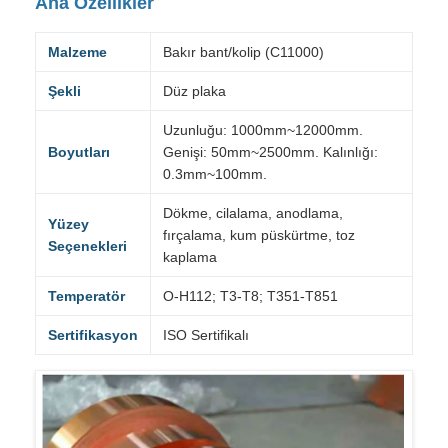
Ana Özellikler
Malzeme
Bakır bant/kolip (C11000)
Şekli
Düz plaka
Uzunluğu: 1000mm~12000mm.
Boyutları
Genişi: 50mm~2500mm. Kalınlığı:
0.3mm~100mm.
Dökme, cilalama, anodlama,
Yüzey
fırçalama, kum püskürtme, toz
Seçenekleri
kaplama
Temperatör
O-H112; T3-T8; T351-T851
Sertifikasyon
ISO Sertifikalı