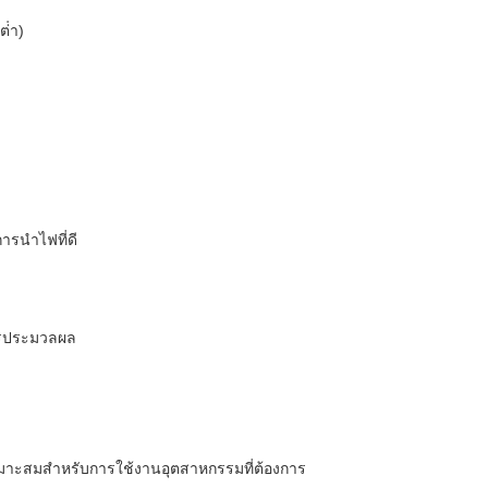
่ํา)
รนําไฟที่ดี
ารประมวลผล
าะสมสําหรับการใช้งานอุตสาหกรรมที่ต้องการ