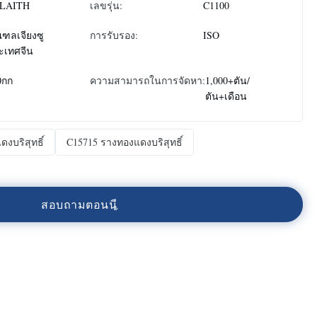
LAITH
เลขรุ่น:
C1100
ฑลเจียงซู
การรับรอง:
ISO
ะเทศจีน
0กก
ความสามารถในการจัดหา:
1,000+ตัน/
ตัน+เดือน
งบริสุทธิ์
C15715 รางทองแดงบริสุทธิ์
ส
อ
บ
ถ
า
ม
ต
อ
น
น