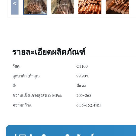
<
รายละเอียดผลิตภัณฑ์
วัสดุ:
C1100
ลูกบาศ์ก (ต่ำสุด):
99.90%
สี:
สีแดง
ความแข็งแกร่งสูงสุด (≥ MPa):
205~265
ความกว้าง:
6.35~152.4มม