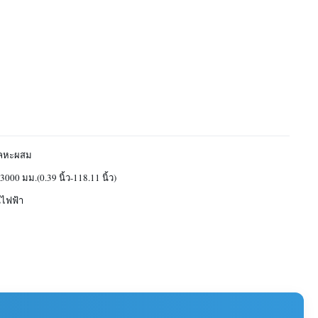
โลหะผสม
3000 มม.(0.39 นิ้ว-118.11 นิ้ว)
์ไฟฟ้า