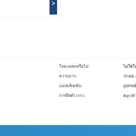
>
โลหะผสมหรือไม่:
ไม่ใช่
ความยาว:
10 มม.-
แอปพลิเคชัน:
อุปกรณ
การยืดตัว (≥%):
&gt;40