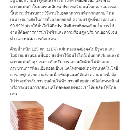
อยู่ มอบความบริสุทธิ์และการนำไฟฟ้าที่ยอดเยี่ยม ผลิตด้วย
ความแม่นยำในมณฑลเจียงซู ประเทศจีน แคโทดทองแดงเหล่า
นี้เหมาะสำหรับการใช้งานในอุตสาหกรรมที่หลากหลาย โดย
เฉพาะอย่างยิ่งในการดึงแอลกอฮอล์ ความบริสุทธิ์ของทองแดง
99.99% ช่วยให้มั่นใจได้ถึงประสิทธิภาพที่ยอดเยี่ยมในการใช้
งานที่ต้องการการนำไฟฟ้าและความร้อนสูง ปริมาณออกซิเจน
ต่ำ และทนต่อการกัดกร่อน
ด้วยน้ำหนัก 125 กก. (±1%) แผ่นทองแดงยังคงไม่มีรูพรุนและ
ไม่มีรอยตำหนิบนพื้นผิว สิ่งนี้ทำให้มั่นใจได้ถึงพื้นผิวที่เรียบและมี
ความแม่นยำสูง เหมาะสำหรับการแกะสลักด้วยไฟฟ้าและ
กระบวนการที่ละเอียดอ่อนอื่นๆ แคโทดทองแดงผ่านเทคโนโลยี
การอบชุบด้วยความร้อนเพื่อเพิ่มคุณสมบัติและความน่าเชื่อถือ
ไม่ว่าจะสำหรับการชุบด้วยไฟฟ้า การผลิตอุปกรณ์อิเล็กทรอนิกส์
หรือกระบวนการกลั่น แคโทดทองแดงของเราให้ผลลัพธ์ที่โดด
เด่น