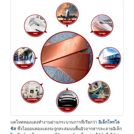
แคโทดทองแดงทำงานผ่านกระบวนการที่เรียกว่า
อิเล็กโทรไล
ซิส
ซึ่งไอออนทองแดงจะถูกสะสมบนพื้นผิวจากสารละลายอิเล็ก