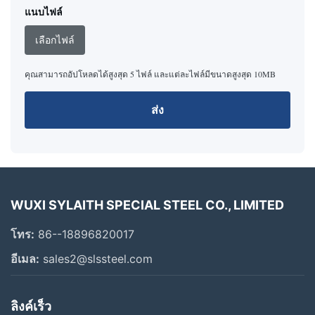
แนบไฟล์
เลือกไฟล์
คุณสามารถอัปโหลดได้สูงสุด 5 ไฟล์ และแต่ละไฟล์มีขนาดสูงสุด 10MB
ส่ง
WUXI SYLAITH SPECIAL STEEL CO., LIMITED
โทร:
86--18896820017
อีเมล:
sales2@slssteel.com
ลิงค์เร็ว