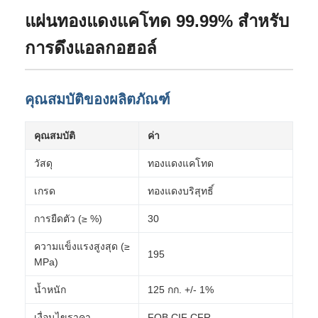
แผ่นทองแดงแคโทด 99.99% สำหรับ
การดึงแอลกอฮอล์
คุณสมบัติของผลิตภัณฑ์
คุณสมบัติ
ค่า
วัสดุ
ทองแดงแคโทด
เกรด
ทองแดงบริสุทธิ์
การยืดตัว (≥ %)
30
ความแข็งแรงสูงสุด (≥
195
MPa)
น้ำหนัก
125 กก. +/- 1%
เงื่อนไขราคา
FOB CIF CFR