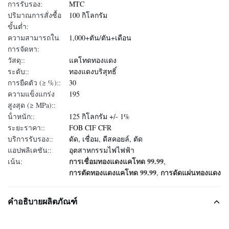
การรับรอง:
MTC
ปริมาณการสั่งซื้อ
100 กิโลกรัม
ขั้นต่ำ:
ความสามารถใน
1,000+ตัน/ตัน+เดือน
การจัดหา:
วัสดุ::
แคโทดทองแดง
ระดับ::
ทองแดงบริสุทธิ์
การยืดตัว (≥ %)::
30
ความแข็งแกร่ง
195
สูงสุด (≥ MPa)::
น้ําหนัก::
125 กิโลกรัม +/- 1%
ระยะราคา::
FOB CIF CFR
บริการรับรอง::
ดัด, เชื่อม, ดีสคอยล์, ตัด
แอปพลิเคชัน::
อุตสาหกรรมไฟไฟฟ้า
การเชื่อมทองแดงแคโทด 99.99
เน้น:
,
การตัดทองแดงแคโทด 99.99
การดัดแผ่นทองแดง
,
คำอธิบายผลิตภัณฑ์