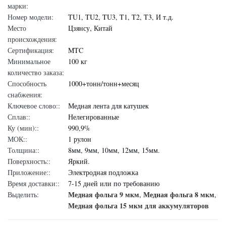
марки:
Номер модели:
TU1, TU2, TU3, T1, T2, T3, И т.д.
Место
Цзянсу, Китай
происхождения:
Сертификация:
MTC
Минимальное
100 кг
количество заказа:
Способность
1000+тонн/тонн+месяц
снабжения:
Ключевое слово::
Медная лента для катушек
Сплав::
Нелегированные
Ку (мин)::
990,9%
МОК::
1 рулон
Толщина::
8мм, 9мм, 10мм, 12мм, 15мм.
Поверхность::
Яркий.
Приложение::
Электродная подложка
Время доставки::
7-15 дней или по требованию
Медная фольга 9 мкм
Медная фольга 8 мкм
Выделить:
,
,
Медная фольга 15 мкм для аккумуляторов