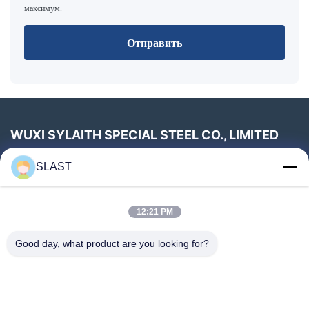
максимум.
Отправить
WUXI SYLAITH SPECIAL STEEL CO., LIMITED
Телефон:
86--18896820017
SLAST
электронная почта:
sales2@slssteel.com
12:21 PM
Быстрые Ссылки
Good day, what product are you looking for?
Домой
Продукты