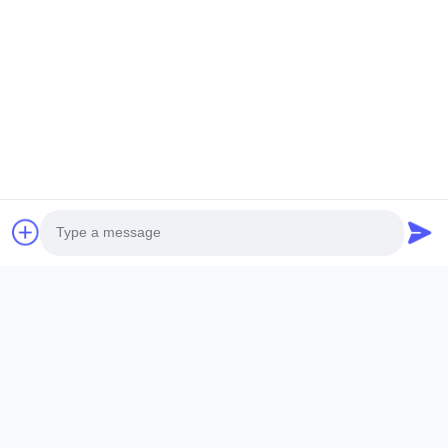
Видеозаписи
О Нас
Экскурсия По Заводу
Контроль Качества
Свяжитесь С Нами
Запрос Цены
Новости
Следуйте За Нами.
Photo
Video Call
©2025- WUXI SYLAITH SPECIAL STEEL CO., LIMITED. Все. Все права
защищены.
Audio Call