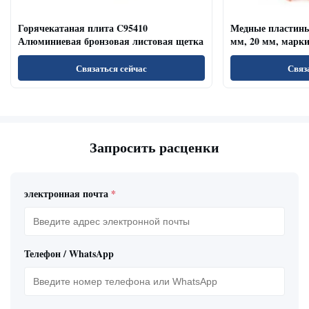
Горячекатаная плита C95410
Медные пластины
Алюминиевая бронзовая листовая щетка
мм, 20 мм, марки
4 х 8 футов
Связаться сейчас
Связ
Запросить расценки
электронная почта
*
Телефон / WhatsApp