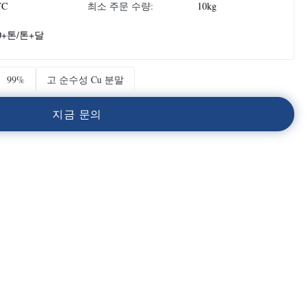
TC
최소 주문 수량:
10kg
0+톤/톤+달
99%
고 순수성 Cu 분말
지
금
문
의