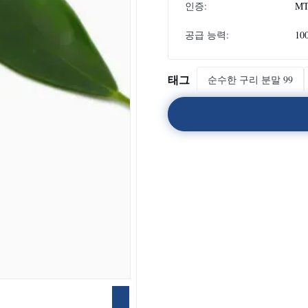
인증:
M
공급 능력:
10
태그
순수한 구리 분말 99