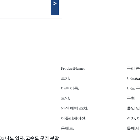
>
ProductName:
구리 
크기:
나노&a
다른 이름:
나노 구
모양:
구형
안전 예방 조치:
흡입 
어플리케이션:
전자, 
용해도:
물에서
Cu 나노 입자
고순도 구리 분말
,