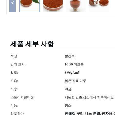
<
제품 세부 사항
색상:
빨간색
입자 크기:
10-50 미크론
밀도:
8.96g/cm3
모습:
붉은 갈색 가루
사용:
야금
스토리지콘디션:
시원한 건조 장소에서 계속하세요
기능:
청소
전해질 구리 나노 분말
전자용 
강조하다
,