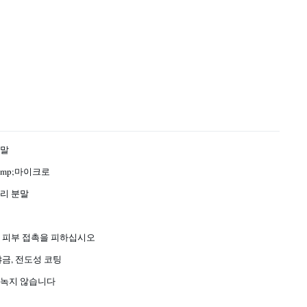
분말
mp;마이크로
리 분말
및 피부 접촉을 피하십시오
야금, 전도성 코팅
 녹지 않습니다