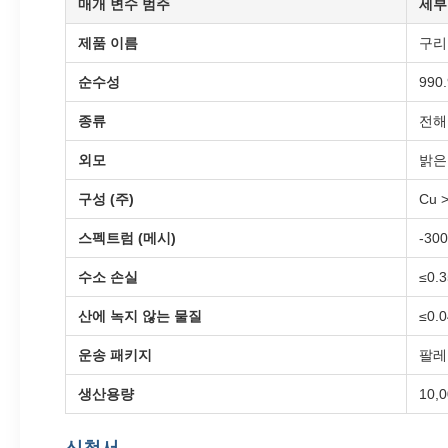
매개 변수 범주
세부
제품 이름
구리
순수성
990.
종류
전해
외모
밝은
구성 (주)
Cu 
스펙트럼 (메시)
-30
수소 손실
≤0.3
산에 녹지 않는 물질
≤0.
운송 패키지
팔레
생산용량
10,