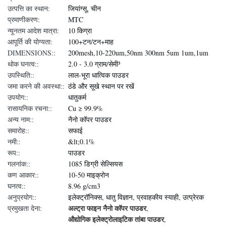
उत्पत्ति का स्थान:
जियांग्सू, चीन
प्रमाणीकरण:
MTC
न्यूनतम आदेश मात्रा:
10 किग्रा
आपूर्ति की योग्यता:
100+टन/टन+माह
DIMENSIONS::
200mesh,10-220um,50nm 300nm 5um 1um,1um
थोक घनत्व::
2.0 - 3.0 ग्राम/सेमी³
उपस्थिति::
लाल-भूरा धात्विक पाउडर
जमा करने की अवस्था::
ठंडे और सूखे स्थान पर रखें
उपयोग::
धातुकर्म
रासायनिक रचना::
Cu ≥ 99.9%
अन्य नाम::
नैनो कॉपर पाउडर
समारोह::
सफाई
नमी::
&lt;0.1%
रूप::
पाउडर
गलनांक::
1085 डिग्री सेल्सियस
कण आकार::
10-50 माइक्रोन
घनत्व::
8.96 g/cm3
अनुप्रयोग::
इलेक्ट्रॉनिक्स, धातु विज्ञान, प्रवाहकीय स्याही, उत्प्रेरक
अल्ट्रा फाइन नैनो कॉपर पाउडर
प्रमुखता देना:
,
औद्योगिक इलेक्ट्रोलाइटिक तांबा पाउडर
,