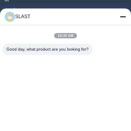
उत्पादों
SLAST
वीडियो
हमारे बारे में
10:30 AM
फ़ैक्टरी टूर
Good day, what product are you looking for?
गुणवत्ता नियंत्रण
हमसे संपर्क करें
एक उद्धरण का अनुरोध करें
समाचार
हमारे पीछे आओ