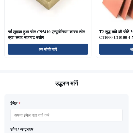
गर्म लुढ़का हुआ प्लेट C95410 एल्यूमीनियम कांस्य शीट
T2 शुद्ध तांबे की प्
ब्रश सतह सजावट उद्योग
C11000 C10100 4 X
अब संपर्क करें
अब
उद्धरण मांगें
ईमेल
*
फ़ोन / व्हाट्सएप