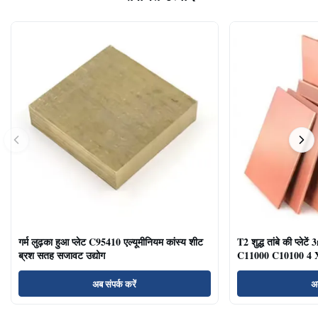
गर्म लुढ़का हुआ प्लेट C95410 एल्यूमीनियम कांस्य शीट
T2 शुद्ध तांबे की प्
ब्रश सतह सजावट उद्योग
C11000 C10100 4 X
अब संपर्क करें
अब