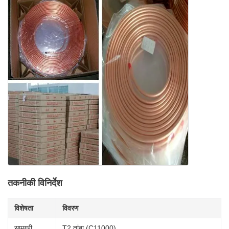
तकनीकी विनिर्देश
विशेषता
विवरण
सामग्री
T2 तांबा (C11000)