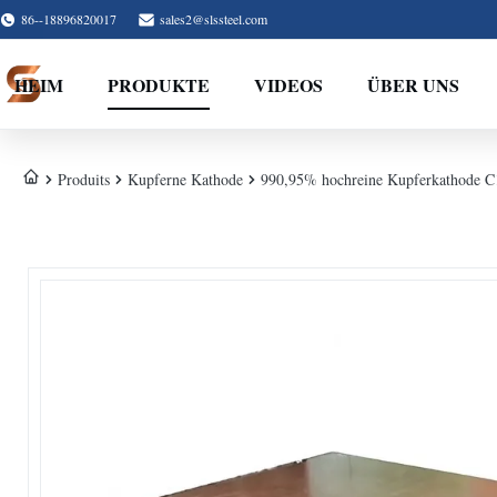
86--18896820017
sales2@slssteel.com
HEIM
PRODUKTE
VIDEOS
ÜBER UNS
Produits
Kupferne Kathode
990,95% hochreine Kupferkathode 