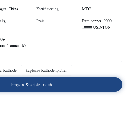
ngsu, China
Zertifizierung:
MTC
0 kg
Preis:
Pure copper: 9000-
10000 USD/TON
00+
nnen/Tonnen+Mo
u-Kathode
kupferne Kathodenplatten
F
r
a
g
e
n
S
i
e
j
e
t
z
t
n
a
c
h
.