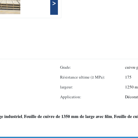
>
Grade:
cuivre 
Résistance ultime (≥ MPa):
175
largeur:
1250 
Application:
Décorat
e industriel
Feuille de cuivre de 1350 mm de large avec film
Feuille de cu
,
,