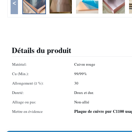
<
Détails du produit
Matériel:
Cuivre rouge
Cu (Min.):
99/99%
Allongement (≥ %):
30
Dureté:
Doux et dur.
Alliage ou pas:
Non-allié
Plaque de cuivre pur C1100 usag
Mettre en évidence