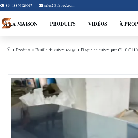
86--18896820017
sales2@slssteel.com
À LA MAISON
PRODUITS
VIDÉOS
À PROP
Produits
Feuille de cuivre rouge
Plaque de cuivre pur C110 C1100 