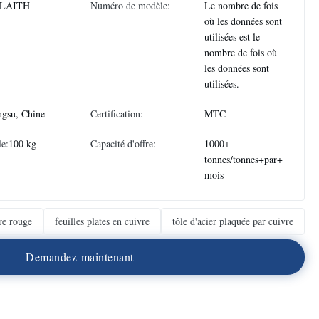
LAITH
Numéro de modèle:
Le nombre de fois
où les données sont
utilisées est le
nombre de fois où
les données sont
utilisées.
ngsu, Chine
Certification:
MTC
e:
100 kg
Capacité d'offre:
1000+
tonnes/tonnes+par+
mois
re rouge
feuilles plates en cuivre
tôle d'acier plaquée par cuivre
D
e
m
a
n
d
e
z
m
a
i
n
t
e
n
a
n
t