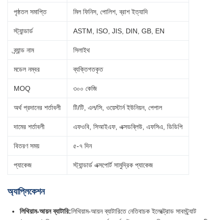
পৃষ্ঠতল সমাপ্তি
মিল ফিনিস, পোলিশ, ব্রাশ ইত্যাদি
স্ট্যান্ডার্ড
ASTM, ISO, JIS, DIN, GB, EN
ব্র্যান্ড নাম
সিলাইথ
মডেল নম্বর
ব্যক্তিগতকৃত
MOQ
৩০০ কেজি
অর্থ প্রদানের শর্তাবলী
টি/টি, এল/সি, ওয়েস্টার্ন ইউনিয়ন, পেপাল
দামের শর্তাবলী
এফওবি, সিআইএফ, এক্সডব্লিউ, এফসিএ, ডিডিপি
বিতরণ সময়
৫-৭ দিন
প্যাকেজ
স্ট্যান্ডার্ড এক্সপোর্ট সামুদ্রিক প্যাকেজ
অ্যাপ্লিকেশন
লিথিয়াম-আয়ন ব্যাটারি:
লিথিয়াম-আয়ন ব্যাটারিতে নেতিবাচক ইলেক্ট্রোড সাবস্ট্র্যাট