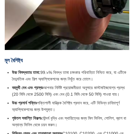
মূল বৈশিষ্ট্য
উচ্চ বিশুদ্ধতার তামা:
99.৯% বিশুদ্ধ তামা চমৎকার পরিবাহিতা নিশ্চিত করে, যা এটিকে
বৈদ্যুতিক এবং শিল্প অ্যাপ্লিকেশনের জন্য নিখুঁত করে তোলে।
বহুমুখী বেধ এবং প্রস্থঃ
আপনার নির্দিষ্ট প্রয়োজনীয়তা অনুসারে কাস্টমাইজযোগ্য প্রস্থ
(20 মিমি থেকে 2500 মিমি) এবং বেধ (0.1 মিমি থেকে 50 মিমি) পাওয়া যায়।
উচ্চ প্রসার্য শক্তিঃ
শক্তিশালী যান্ত্রিক বৈশিষ্ট্য প্রদান করে, এটি বিভিন্ন চাহিদাপূর্ণ
অ্যাপ্লিকেশনের জন্য উপযুক্ত।
পৃষ্ঠতল সমাপ্তি বিকল্পঃ
সৌন্দর্য বৃদ্ধি এবং স্থায়িত্বের জন্য মিল ফিনিস, পোলিশ, ব্রাশ বা
অন্যান্য ফিনিস থেকে চয়ন করুন।
বিভিন্ন গ্রেড এবং তাপমাত্রা অপশনঃ
C10100, C10200, এবং C11000 এর