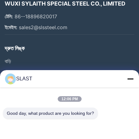
WUXI SYLAITH SPECIAL STEEL CO., LIMITED
টেলি:
86--18896820017
ইমেইল:
sales2@slssteel.com
দ্রুত লিঙ্ক
বাড়ি
পণ্য
SLAST
ভিডিও
আমাদের সম্বন্ধে
12:06 PM
কারখানা ভ্রমণ
Good day, what product are you looking for?
গুণগত মান নিয়ন্ত্রণ
যোগাযোগ করুন
একটি উদ্ধৃতি অনুরোধ করুন