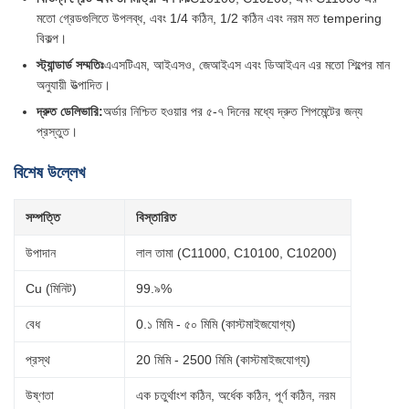
মতো গ্রেডগুলিতে উপলব্ধ, এবং 1/4 কঠিন, 1/2 কঠিন এবং নরম মত tempering
বিকল্প।
স্ট্যান্ডার্ড সম্মতিঃ
এএসটিএম, আইএসও, জেআইএস এবং ডিআইএন এর মতো শিল্পের মান
অনুযায়ী উত্পাদিত।
দ্রুত ডেলিভারি:
অর্ডার নিশ্চিত হওয়ার পর ৫-৭ দিনের মধ্যে দ্রুত শিপমেন্টের জন্য
প্রস্তুত।
বিশেষ উল্লেখ
সম্পত্তি
বিস্তারিত
উপাদান
লাল তামা (C11000, C10100, C10200)
Cu (মিনিট)
99.৯%
বেধ
0.১ মিমি - ৫০ মিমি (কাস্টমাইজযোগ্য)
প্রস্থ
20 মিমি - 2500 মিমি (কাস্টমাইজযোগ্য)
উষ্ণতা
এক চতুর্থাংশ কঠিন, অর্ধেক কঠিন, পূর্ণ কঠিন, নরম