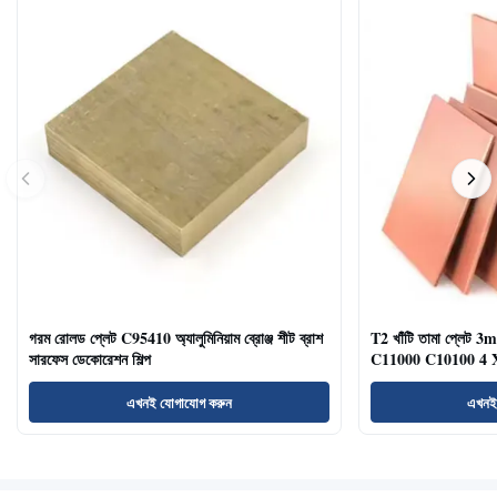
গরম রোলড প্লেট C95410 অ্যালুমিনিয়াম ব্রোঞ্জ শীট ব্রাশ
T2 খাঁটি তামা প্লে
সারফেস ডেকোরেশন শিল্প
C11000 C10100 4 X
এখনই যোগাযোগ করুন
এখনই