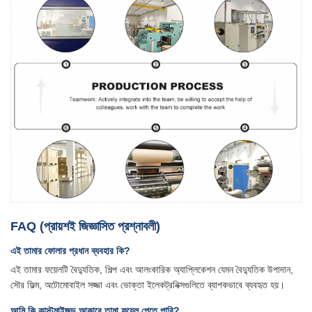
FAQ (প্রায়শই জিজ্ঞাসিত প্রশ্নাবলী)
এই তামার ফোলার প্রধান ব্যবহার কি?
এই তামার ফয়েলটি বৈদ্যুতিক, শিল্প এবং আলংকারিক অ্যাপ্লিকেশন যেমন বৈদ্যুতিক উপাদান,
সৌর ফিল্ম, অটোমোবাইল সজ্জা এবং ভোক্তা ইলেকট্রনিক্সগুলিতে ব্যাপকভাবে ব্যবহৃত হয়।
আমি কি কাস্টমাইজড আকারে তামা ফয়েল পেতে পারি?