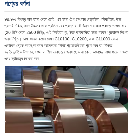
পণ্যের বর্ণনা
99.9% বিশুদ্ধ লাল তামা থেকে তৈরি, এই তামা টেপ চমৎকার বৈদ্যুতিক পরিবাহিতা, উচ্চ
প্রসার্য শক্তি, এবং উচ্চতর জারা প্রতিরোধের প্রস্তাব।বিভিন্ন বেধ এবং প্রস্থে পাওয়া যায়
(20 মিমি থেকে 2500 মিমি), এটি নির্ভরযোগ্য, উচ্চ-কার্যকারিতা তামা ফয়েল প্রয়োজন শিল্পের
জন্য নিখুঁত। তামা ফয়েল কয়েল যেমন C10100, C10200, এবং C11000 যেমন
একাধিক গ্রেড আসে,আপনার আবেদনের নির্দিষ্ট প্রয়োজনীয়তা পূরণ করে তা নিশ্চিত
করাবৈদ্যুতিক উপাদান, সজ্জা বা শিল্প ব্যবহারের জন্য হোক না কেন, আমাদের তামা ফয়েল দক্ষতা
এবং স্থায়িত্ব নিশ্চিত করে।