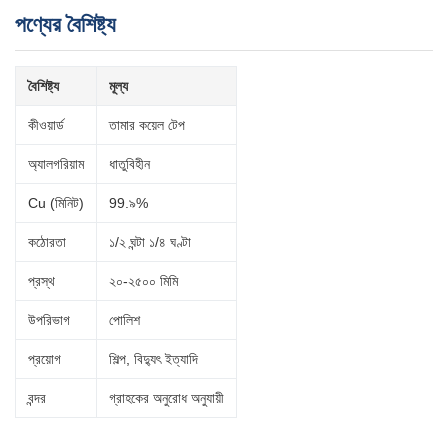
পণ্যের বৈশিষ্ট্য
বৈশিষ্ট্য
মূল্য
কীওয়ার্ড
তামার কয়েল টেপ
অ্যালগরিয়াম
ধাতুবিহীন
Cu (মিনিট)
99.৯%
কঠোরতা
১/২ ঘন্টা ১/৪ ঘণ্টা
প্রস্থ
২০-২৫০০ মিমি
উপরিভাগ
পোলিশ
প্রয়োগ
শিল্প, বিদ্যুৎ ইত্যাদি
বন্দর
গ্রাহকের অনুরোধ অনুযায়ী