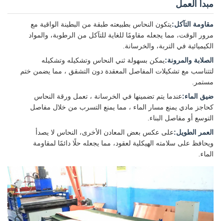
مبدأ العمل
مقاومة التآكل:
يتكون النحاس بطبيعته طبقة من البطينة الواقية مع
مرور الوقت، مما يجعله مقاومًا للغاية للتآكل من الرطوبة، والمواد
الكيميائية في التربة، والخرسانة.
الصلابة والمرونة:
يمكن بسهولة ثني النحاس وتشكيله وتشكيله
لتتناسب مع تشكيلات المفاصل المعقدة دون التشقق ، مما يضمن ختم
مستمر.
ضيق الماء:
عندما يتم تضمينها في الخرسانة ، تعمل ورقة النحاس
كحاجز مادي يمنع مسار الماء ، مما يمنع التسرب من خلال مفاصل
التوسع أو مفاصل البناء.
العمر الطويل:
على عكس بعض المعادن الأخرى، النحاس لا يصدأ
ويحافظ على سلامته الهيكلية لعقود، مما يجعله حلًا دائمًا لمقاومة
الماء.