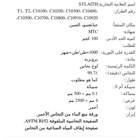
اسم العلامة التجارية:
SYLAITH
رقم الطراز:
T1، T2، C10100، C10200، C10300، C10400،
C10500، C10700، C10800، C10910، C10920،
مكان المنشأ:
جيانغسو، الصين
شهادة:
MTC
كمية الحد الأدنى
100 كجم
للطلب:
القدرة على التوريد:
1000+طن/طن+شهر
مادة::
برونزية
الكلمة الرئيسية::
لوح نحاس
النحاس (دقيقة)::
99.7٪
طول::
كما هو مطلوب
سبيكة أم لا::
سبيكة
سماكة::
0.1 مم ~ 500 مم
عرض::
4 مم ~ 2500 مم
لون::
أحمر
ورقة منع الماء من النحاس الأحمر
إبراز:
,
الصفيحة النحاسية الملفوفة ASTM B152
,
صفيحة إيقاف المياه الصناعية من النحاس