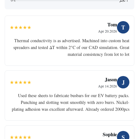
Tom
T
★★★★★
Apr 20.2026
Thermal conductivity is as advertised. Machined into custom heat
spreaders and tested ΔT within 2°C of our CAD simulation. Great
material consistency from lot to lot
Jason
J
★★★★★
Apr 14.2026
Used these sheets to fabricate busbars for our EV battery packs.
Punching and slotting went smoothly with zero burrs. Nickel-
plating adhesion was excellent afterward. Already ordered 2000pcs
Sophie
S
★★★★★