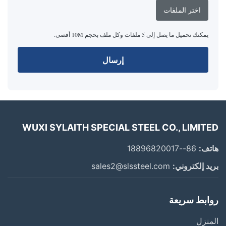
اختر الملفات
يمكنك تحميل ما يصل إلى 5 ملفات وكل ملف بحجم 10M أقصى.
إرسال
WUXI SYLAITH SPECIAL STEEL CO., LIMITED
هاتف:
86--18896820017
بريد إلكتروني:
sales2@slssteel.com
روابط سريعة
المنزل