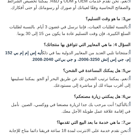
أ:
نعم، نحن نقدم خدمات OEM و ODM و R&D. يمكننا تخصيص الشرائط
والصفائح النحاسية وفقًا لعيناتك أو صورك أو رسوماتك أو حتى أفكارك.
س3: ما هو وقت التسليم؟
أ:
بالنسبة لطلبات العينات، فإننا نرسل في غضون 3 أيام. بالنسبة لطلبات
السلع الكبيرة، فإن وقت التسليم عادة ما يكون من 15 إلى 30 يوما.
السؤال 4: ما هي المعايير التي تتوافق بها منتجاتك؟
أ:
منتجاتنا تلبي العديد من المعايير الدولية بما في ذلك
أيه إس إم إم بي 152
إم، جي إس إتش 3250-2006، و جي بي/تي 2040-2008
.
س5: هل يمكنك المساعدة في الشحن؟
أ:
نعم، يمكننا ترتيب الشحن لك عن طريق البحر أو الجو. يمكننا تسليمها
إلى أقرب ميناء لك أو مباشرة إلى مستودعك.
س6: هل يمكنني زيارة مصنعكم؟
أ:
بالتأكيد! أنت مرحب بك جدا لزيارة مصنعنا في ووكسي، الصين. نأمل
في إقامة علاقة عمل طويلة الأجل معك.
س7: ما هي خدمة ما بعد البيع التي تقدمها؟
أ:
نحن نقدم خدمة على الانترنت لمدة 18 ساعة فريقنا دائما متاح للإجابة