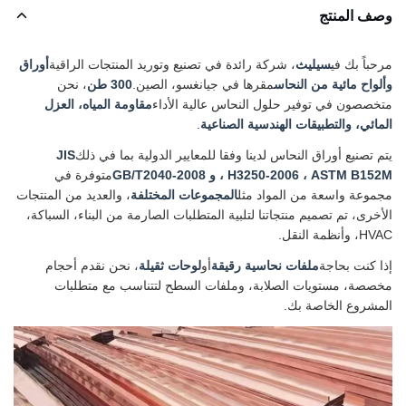
وصف المنتج
مرحباً بك في
سيليث
، شركة رائدة في تصنيع وتوريد المنتجات الراقية
أوراق
وألواح مائية من النحاس
مقرها في جيانغسو، الصين.
300 طن
، نحن
متخصصون في توفير حلول النحاس عالية الأداء
مقاومة المياه، العزل
المائي، والتطبيقات الهندسية الصناعية
.
يتم تصنيع أوراق النحاس لدينا وفقا للمعايير الدولية بما في ذلك
JIS
H3250-2006 ، ASTM B152M ، و GB/T2040-2008
متوفرة في
مجموعة واسعة من المواد مثل
المجموعات المختلفة
، والعديد من المنتجات
الأخرى، تم تصميم منتجاتنا لتلبية المتطلبات الصارمة من البناء، السباكة،
HVAC، وأنظمة النقل.
إذا كنت بحاجة
ملفات نحاسية رقيقة
أو
لوحات ثقيلة
، نحن نقدم أحجام
مخصصة، مستويات الصلابة، وملفات السطح لتتناسب مع متطلبات
المشروع الخاصة بك.