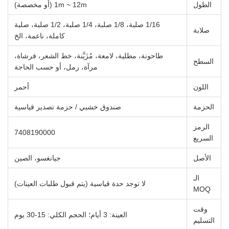
الطول
1m ~ 12m (أو مخصصة)
1/16 صلبة، 1/8 صلبة، 1/4 صلبة، 1/2 صلبة، صلبة
صلابة
كاملة، ناعمة، الخ
طاحونة، مطلية، لامعة، مُزَيَّنة، خط الشعر، فرشاة،
السطح
مرآة، رمل، أو حسب الحاجة
اللون
أحمر
الحزمة
صندوق خشبي / حزمة تصدير قياسية
الرمز
7408190000
السريع
الأصل
جيانغسو، الصين
الـ
لا توجد حدة قياسية (يتم قبول طلبات العينات)
MOQ
وقت
العينة: 3 أيام؛ الحجم الكلي: 15-30 يوم
التسليم