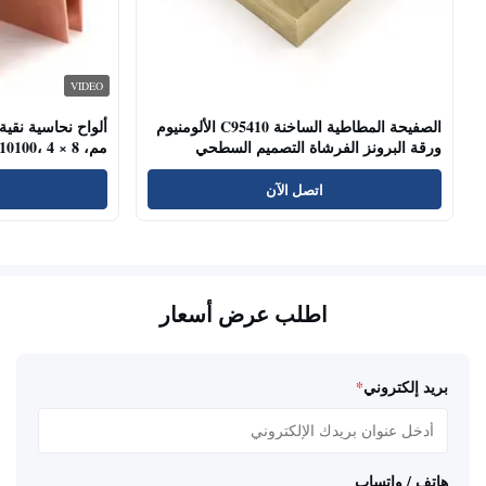
VIDEO
الصفيحة المطاطية الساخنة C95410 الألومنيوم
ورقة البرونز الفرشاة التصميم السطحي
مم، C11000 C10100، 4 × 8 قدم
الصناعة
اتصل الآن
اطلب عرض أسعار
بريد إلكتروني
*
هاتف / واتساب