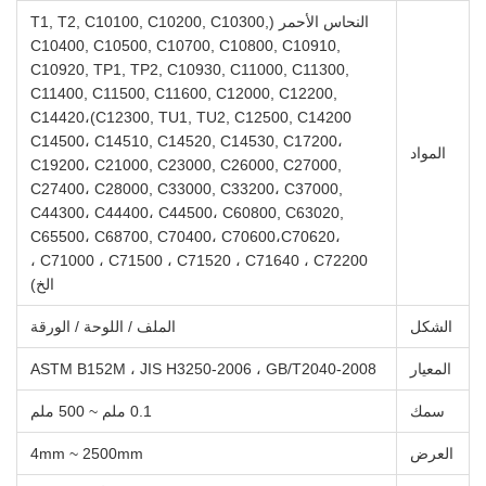
النحاس الأحمر (T1, T2, C10100, C10200, C10300,
C10400, C10500, C10700, C10800, C10910,
C10920, TP1, TP2, C10930, C11000, C11300,
C11400, C11500, C11600, C12000, C12200,
C12300, TU1, TU2, C12500, C14200)C14420،
C14500، C14510, C14520, C14530, C17200،
المواد
C19200، C21000, C23000, C26000, C27000,
C27400، C28000, C33000, C33200، C37000,
C44300، C44400، C44500، C60800, C63020,
C65500، C68700, C70400، C70600،C70620،
C71000 ، C71500 ، C71520 ، C71640 ، C72200 ،
الخ)
الشكل
الملف / اللوحة / الورقة
المعيار
ASTM B152M ، JIS H3250-2006 ، GB/T2040-2008
سمك
0.1 ملم ~ 500 ملم
العرض
4mm ~ 2500mm