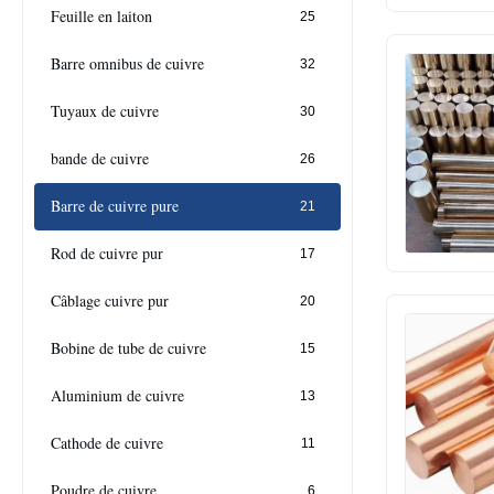
Feuille en laiton
25
Barre omnibus de cuivre
32
Tuyaux de cuivre
30
bande de cuivre
26
Barre de cuivre pure
21
Rod de cuivre pur
17
Câblage cuivre pur
20
Bobine de tube de cuivre
15
Aluminium de cuivre
13
Cathode de cuivre
11
Poudre de cuivre
6