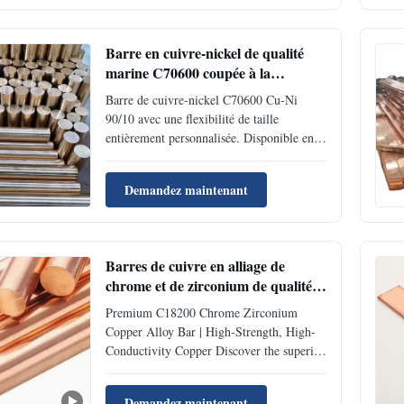
Shape Round bar / rod Application Make
all kinds of deep extension and ...
Barre en cuivre-nickel de qualité
marine C70600 coupée à la
longueur souhaitée, de 3 mm à 300
Barre de cuivre-nickel C70600 Cu-Ni
mm de diamètre
90/10 avec une flexibilité de taille
entièrement personnalisée. Disponible en
formes rondes, carrées et hexagonales avec
un diamètre/largeur de 3 mm à 300 mm.
Demandez maintenant
Coupé à la longueur exacte selon les
spécifications du client, de 100 mm à 6
000 mm. Aucune restriction de longueur
minimale sur les coupes personnalisées, les
Barres de cuivre en alliage de
petites commandes d'essai sont les
chrome et de zirconium de qualité
bienvenues. Matériau certifié ASTM B151
supérieure C18200 Haute résistance
avec un délai d'exécution rapide.
Premium C18200 Chrome Zirconium
Haute conductivité
Copper Alloy Bar | High-Strength, High-
Conductivity Copper Discover the superior
performance of our C18200 Chrome-
Zirconium Copper Alloy Bars, engineered
Demandez maintenant