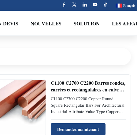
Français
 DEVIS
NOUVELLES
SOLUTION
LES AFFA
C1100 C2700 C2200 Barres rondes,
carrées et rectangulaires en cuivre
pour l'architecture et l'industrie
C1100 C2700 C2200 Copper Round
Square Rectangular Bars For Architectural
Industrial Attribute Value Type Copper
Material H62 H65 H90 Hpb59-1 Hpb59-3
C5159 C2200 C2600 C1020,Etc Diameter
Demandez maintenant
3mm - 500mm (Custom sizes available)