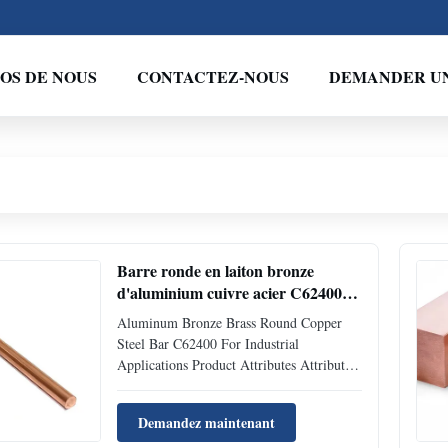
OS DE NOUS
CONTACTEZ-NOUS
DEMANDER UN
Barre ronde en laiton bronze
d'aluminium cuivre acier C62400
pour applications industrielles
Aluminum Bronze Brass Round Copper
Steel Bar C62400 For Industrial
Applications Product Attributes Attribute
Value Type Copper Material H59, H59-1,
H59-2, H59-3, H60, H60-2, H62, H63,
Demandez maintenant
H65, H68, H70, etc. Diameter 1.0-200mm