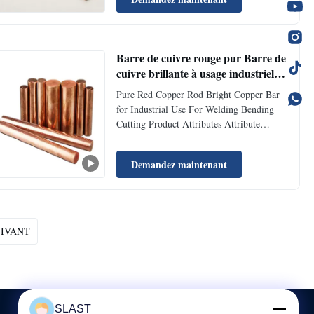
critical lightning protection and grounding
applications. Manufactured in Jiangsu,
China, this ...
Barre de cuivre rouge pur Barre de
cuivre brillante à usage industriel
pour le soudage, la flexion et la
Pure Red Copper Rod Bright Copper Bar
coupe
for Industrial Use For Welding Bending
Cutting Product Attributes Attribute
Specification Product Name Pure Red
Copper Rod / Bright Copper Bar Brand
Demandez maintenant
Name C10400 Model Number C10400
Material Type Copper Alloy Primary
Composition Cu (Min) ≥99.9% Common
Grades ...
UIVANT
SLAST