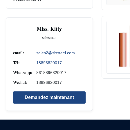
Miss. Kitty
salesman
email:
sales2@slssteel.com
Tél:
18896820017
Whatsapp:
8618896820017
Wechat:
18896820017
Demandez maintenant