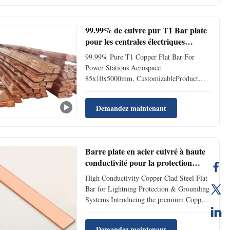
Feature High Durability Shape
Round/Square/Hex/Flat, Etc Application
For ...
99.99% de cuivre pur T1 Bar plate
pour les centrales électriques
Aérospatiale 85x10x5000mm
99.99% Pure T1 Copper Flat Bar For
personnalisable
Power Stations Aerospace
85x10x5000mm, CustomizableProduct
DescriptionIntroducing our premium
99.99% Pure Copper Flat Bar, engineered
Demandez maintenant
for high-performance applications where
exceptional electrical conductivity, thermal
management, and reliability are non-
negotiable...
Barre plate en acier cuivré à haute
conductivité pour la protection
contre la foudre et les systèmes de
High Conductivity Copper Clad Steel Flat
mise à la terre
Bar for Lightning Protection & Grounding
Systems Introducing the premium Copper
Clad Steel Flat Bar by Sylaith, engineered
for robust and reliable performance in
Demandez maintenant